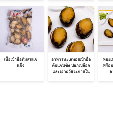
เนื้อเป๋าฮื้อต้มสดแช่
อาหารทะเลหอยเป๋าฮื้อ
หอยเป
แข็ง
ต้มแช่แข็ง ปอกเปลือก
พร้อ
และเอาอวัยวะภายใน
อ
ออก