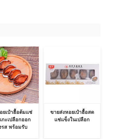
หอยเป๋าฮื้อต้มแช่
ขายส่งหอยเป๋าฮื้อสด
แกะเปลือกออก
แช่แข็งในเปลือก
งรส พร้อมรับ
ประทาน