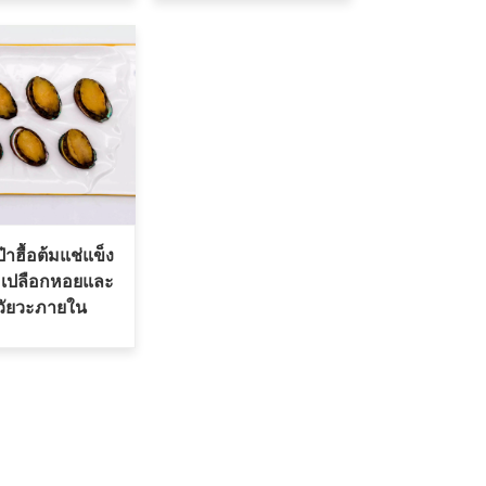
๋าฮื้อต้มแช่แข็ง
มเปลือกหอยและ
วัยวะภายใน