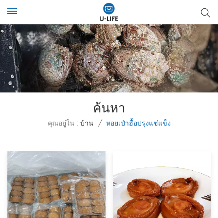
ค้นหา
คุณอยู่ใน :
บ้าน
/
หอยเป๋าฮื้อปรุงแช่แข็ง