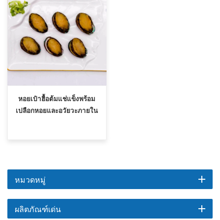
หอยเป๋าฮื้อต้มแช่แข็งพร้อม
เปลือกหอยและอวัยวะภายใน
หมวดหมู่
ผลิตภัณฑ์เด่น