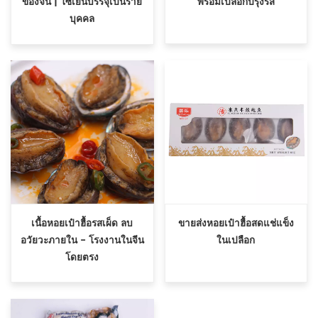
พร้อมเปลือกปรุงรส
ของจีน | โซ่เย็นบรรจุเป็นราย
บุคคล
เนื้อหอยเป๋าฮื้อรสเผ็ด ลบ
ขายส่งหอยเป๋าฮื้อสดแช่แข็ง
อวัยวะภายใน - โรงงานในจีน
ในเปลือก
โดยตรง