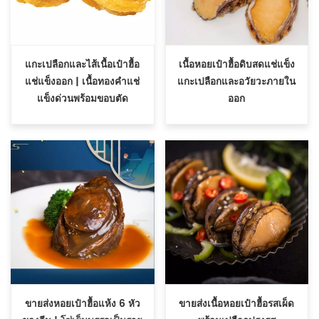
แกะเปลือกและไส้เนื้อเป๋าฮื้อ
เนื้อหอยเป๋าฮื้อดิบสดแช่แข็ง
แช่แข็งออก | เนื้อทองคำแช่
แกะเปลือกและอวัยวะภายใน
แข็งด่วนพร้อมขอบตัด
ออก
ขายส่งเนื้อหอยเป๋าฮื้อรสเผ็ด
ขายส่งหอยเป๋าฮื้อแห้ง 6 หัว