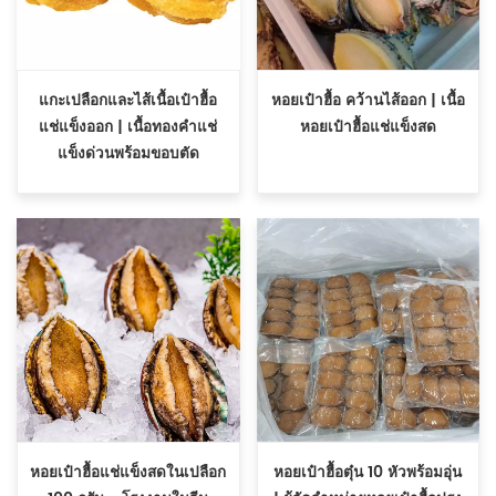
แกะเปลือกและไส้เนื้อเป๋าฮื้อ
หอยเป๋าฮื้อ คว้านไส้ออก | เนื้อ
แช่แข็งออก | เนื้อทองคำแช่
หอยเป๋าฮื้อแช่แข็งสด
แข็งด่วนพร้อมขอบตัด
หอยเป๋าฮื้อแช่แข็งสดในเปลือก
หอยเป๋าฮื้อตุ๋น 10 หัวพร้อมอุ่น