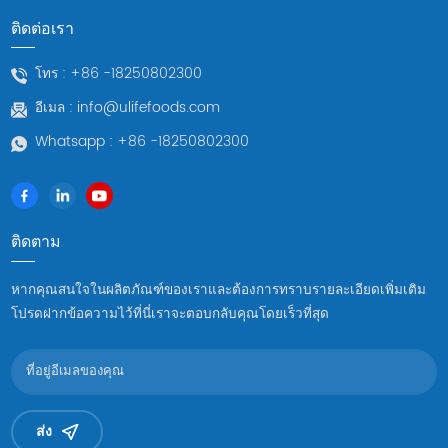
อย่างเข้มงวดเพื่อให้แน่ใจว่าหอยเป๋าฮื้อทุกตัวสามารถเติบโตได้ใน
เพิ่มเติมเกี่ยวกับฝูเจี้ยน เนื้อเป๋าฮื้อแช่แข็ง หรือมีความต้องการใด ๆ
ติดต่อเรา
สภาพแวดล้อมที่ดีต่อสุขภาพ นอกจากนี้ เรายังใช้อาหารสัตว์ที่เป็นมิตร
โปรดติดต่อเราและเราจะให้บริการคุณด้วยใจจริง!
ต่อสิ่งแวดล้อมและเทคโนโลยีการผสมพันธุ์ตามธรรมชาติและโตเต็ม
โทร :
+86 -18250802300
วัย ซึ่งไม่เพียงแต่รับประกันคุณภาพของหอยเป๋าฮื้อเท่านั้น แต่ยังลด
อีเมล :
info@ulifefoods.com
ผลกระทบต่อสิ่งแวดล้อมให้เหลือน้อยที่สุดอีกด้วย วิธีการเพลิดเพลิน
หอยเป๋าฮื้อแช่แข็งมีหลายวิธีในการปรุงหอยเป๋าฮื้อ แต่เพื่อรักษา
Whatsapp :
+86 -18250802300
รสชาติดั้งเดิมให้สูงสุด เราขอแนะนำวิธีทำอาหารง่ายๆ คำแนะนำใน
การทำอาหารหอยเป๋าฮื้อที่บ้านมีดังนี้ หอยเป๋าฮื้อนึ่ง: หอยเป๋าฮื้อนึ่งกับ
ขิงและต้นหอม และปรุงรสเพียงเพื่อเน้นรสชาติมหาสมุทรที่แสนอร่อย
โจ๊กหอยเป๋าฮื้อ: หั่นหอยเป๋าฮื้อแล้วปรุงกับข้าวเพื่อทำโจ๊ก มันมีคุณค่า
ติดตาม
ทางโภชนาการและย่อยง่าย เหมาะสำหรับคนทุกวัยที่จะเพลิดเพลินผัด
หอยเป๋าฮื้อ: หอยเป๋าฮื้อสามารถผัดกับผักต่างๆ ได้อย่างรวดเร็ว (เช่น
หากคุณสนใจในผลิตภัณฑ์ของเราและต้องการทราบรายละเอียดเพิ่มเติม
พริกหยวกและแครอท) เพื่อเพิ่มสีสันและคุณค่าทางอาหารให้กับจาน ที่
โปรดฝากข้อความไว้ที่นี่เราจะตอบกลับคุณโดยเร็วที่สุด
Ulifefoods เราไม่เพียงแต่มอบความอร่อยเท่านั้น อาหารทะเลหอย
เป๋าฮื้อแต่ยังมีความรับผิดชอบในการปกป้องทรัพยากรทางทะเลด้วย
ด้วยเทคนิคการทำฟาร์มแบบยั่งยืนและการเคารพต่อสภาพแวดล้อม
ทางนิเวศน์ เราหวังว่าจะมอบผลิตภัณฑ์อาหารทะเลที่ทั้งอร่อยและเป็น
มิตรกับสิ่งแวดล้อมแก่ลูกค้า คุณสามารถลิ้มรสหอยเป๋าฮื้อจาก
ส่ง
Ulifefoods และสัมผัสกับการสรรเสริญจากทะเล เราหวังว่าจะแบ่งปัน