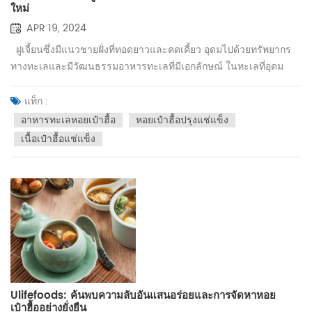
ใหม่
APR 19, 2024
ฝูเจี้ยนซึ่งมีแนวชายฝั่งที่ทอดยาวและคดเคี้ยว อุดมไปด้วยทรัพยากร
ทางทะเลและมีวัฒนธรรมอาหารทะเลที่มีเอกลักษณ์ ในทะเลที่อุดม
สมบูรณ์แห่งนี้ หอยเป๋าฮื้อถือเป็นอาหารอันโอชะที่ได้รับการยกย่อง
อย่างสูงและเป็นจุดเด่นของฝูเจี้ยน ในฐานะผู้ผลิตและซัพพลายเออร์
แท็ก :
หอยเป๋าฮื้อฝูเจี้ยน ด้วยความเคารพในวัฒนธรรมดั้งเดิมและการ
อาหารทะเลหอยเป๋าฮื้อ
หอยเป๋าฮื้อปรุงแช่แข็ง
แสวงหานวัตกรรม เราจึงนำฝูเจี้ยน อาหารทะเลหอยเป๋าฮื้อ สู่สายตา
เนื้อเป๋าฮื้อแช่แข็ง
ชาวโลกเพื่อให้ผู้คนได้ลิ้มรสอาหารอันโอชะอันเป็นเอกลักษณ์นี้มากขึ้น
ความเป็นเอกลักษณ์ของหอยเป๋าฮื้อฝูเจี้ยน หอยเป๋าฮื้อฝูเจี้ยนมีชื่อ
เสียงระดับโลกในด้านเนื้อนุ่มและรสชาติที่อร่อย สภาพแวดล้อมทาง
ทะเลอันเป็นเอกลักษณ์และสภาพอากาศที่อบอุ่นทำให้เกิดเงื่อนไข
เฉพาะสำหรับการเจริญเติบโตของหอยเป๋าฮื้อ ทำให้เป็นหนึ่งในตัวแทน
ของอาหารทะเลคุณภาพสูง นอกจากนี้ ชาวฝูเจี้ยนยังมีวิธีการปรุงหอย
เป๋าฮื้อที่เป็นเอกลักษณ์ โดยเน้นที่การรักษารสชาติดั้งเดิมของหอย
เป๋าฮื้อ ทำให้มีกลิ่นหอมและรสชาติเข้มข้น วัฒนธรรมดั้งเดิมและการ
ส่งออกสมัยใหม่ หอยเป๋าฮื้อฝูเจี้ยนไม่เพียงแต่เป็นอาหารอันโอชะ
Ulifefoods: ค้นพบความลับอันแสนอร่อยและการจัดหาหอย
เท่านั้น แต่ยังเป็นส่วนสำคัญของวัฒนธรรมดั้งเดิมของฝูเจี้ยนอีกด้วย
เป๋าฮื้ออย่างยั่งยืน