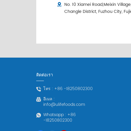
No. 10 Xiamei Road,Meixin Villag
Changle District, Fuzhou City, Fuj
ติดต่อเรา
โทร :
+86 -18250802300
อีเมล :
info@ulifefoods.com
Whatsapp :
+86
-18250802300