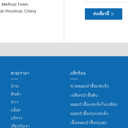
e, Meihua Town,
ian Province, China
ส่งเดี๋ยวนี้
ตามเรามา
แท็กร้อน
บ้าน
ขายหอยเป๋าฮื้อแช่แข็ง
สินค้า
เปลือกเป๋าฮื้อดิบ
ข่าว
หอยเป๋าฮื้อแช่แข็งในเปลือก
บล็อก
หอยเป๋าฮื้อปรุงแช่แข็ง
บริการ
เนื้อหอยเป๋าฮื้อปรุงสุก
เกี่ยวกับเรา