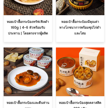
หอยเป๋าฮื้อกระป๋องทรัฟเฟิลดำ
หอยเป๋าฮื้อกระป๋องมีคุณค่า
160g | 4-6 หัวพร้อมรับ
ทางโภชนาการพร้อมซุปไก่ดำ
ประทาน | โดยตรงจากผู้ผลิต
และโสม
หอยเป๋าฮื้อกระป๋องและตีนห่าน
หอยเป๋าฮื้อกระป๋องสุดคลาสสิค