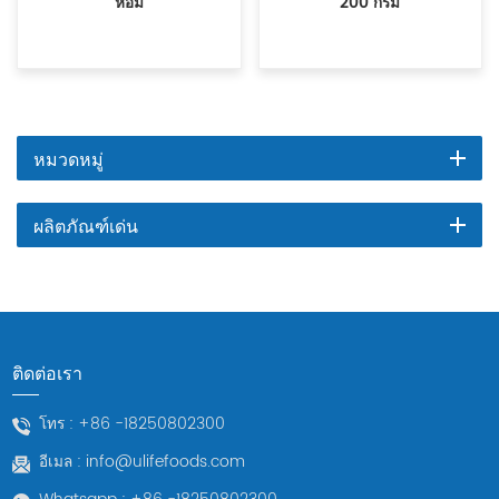
หอม
200 กรัม
หมวดหมู่
ผลิตภัณฑ์เด่น
ติดต่อเรา
โทร :
+86 -18250802300
อีเมล :
info@ulifefoods.com