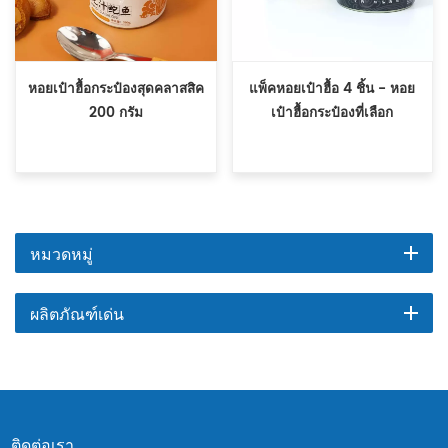
หอยเป๋าฮื้อกระป๋องสุดคลาสสิค
แพ็คหอยเป๋าฮื้อ 4 ชิ้น - หอย
200 กรัม
เป๋าฮื้อกระป๋องที่เลือก
หมวดหมู่
ผลิตภัณฑ์เด่น
ติดต่อเรา