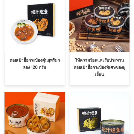
หอยเป๋าฮื้อกระป๋องตุ๋นสุพรีมก
ให้ความร้อนและรับประทาน
ล่อง 120 กรัม
หอยเป๋าฮื้อกระป๋องพิเศษของฝู
เจี้ยน